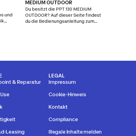
MEDIUM OUTDOOR
Du besitzt die PPT 130 MEDIUM
os und
OUTDOOR? Auf dieser Seite findest
ik
du die Bedienungsanleitung zum
u sie
Ausdrucken sowie Pflegehinweise,
Ersatzteile und Antworten zu den
FAQs.
E
LEGAL
point & Reparatur
Impressum
 Use
Cookie-Hinweis
k
Kontakt
tigkeit
Compliance
ad-Leasing
Illegale Inhalte melden