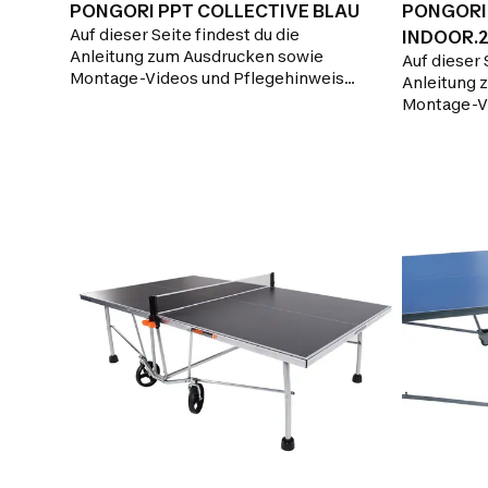
PONGORI PPT COLLECTIVE BLAU
PONGORI 
Auf dieser Seite findest du die
INDOOR.
Anleitung zum Ausdrucken sowie
Auf dieser 
BLACK
Montage-Videos und Pflegehinweise.
Anleitung 
Du bist auf der Suche nach einem
Montage-Vi
Ersatzteil? Hier findest du alle
Auf der Su
Ersatzteile für die Reparatur deiner
Hier findest
Tischtennisplatte.
Reparatur 