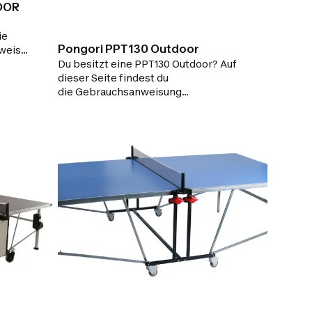
OOR
ie
Pongori PPT130 Outdoor
weise.
zteil?
Du besitzt eine PPT130 Outdoor? Auf
ür die
dieser Seite findest du
atte.
die Gebrauchsanweisung
sowie Montage-
Videos und Pflegehinweise. Ein Teil
ist kaputt? Hier findest du alle
Ersatzteile für die Reparatur deiner
Tischtennisplatte.