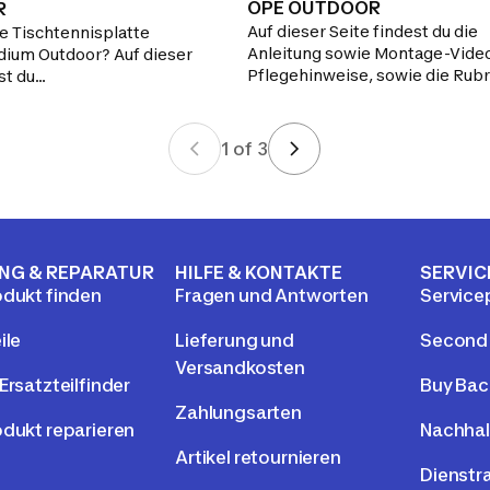
OPE OUTDOOR
R
Auf dieser Seite findest du die
ne Tischtennisplatte
Anleitung sowie Montage-Vide
ium Outdoor? Auf dieser
Pflegehinweise, sowie die Rubr
st du
FAQs und Unterstützung, falls d
uchsanweisung des
benötigst.
uf der Suche nach einem
Hier findest du alle
1
of
3
 für die Reparatur deiner
platte. Du benötigst Hilfe?
t du die Rubrik
nnst unten auf der Seite
fordern.
NG & REPARATUR
HILFE & KONTAKTE
SERVIC
odukt finden
Fragen und Antworten
Service
ile
Lieferung und
Second
Versandkosten
Ersatzteilfinder
Buy Bac
Zahlungsarten
odukt reparieren
Nachhal
Artikel retournieren
Dienstr