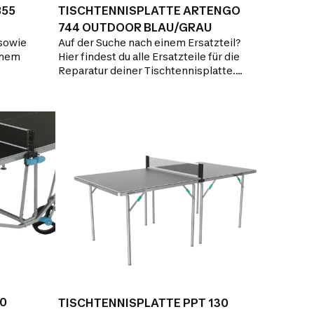
855
TISCHTENNISPLATTE ARTENGO
744 OUTDOOR BLAU/GRAU
 sowie
Auf der Suche nach einem Ersatzteil?
inem
Hier findest du alle Ersatzteile für die
Reparatur deiner Tischtennisplatte.
Du benötigst Hilfe? Hier findest du die
Rubrik FAQ und kannst unten auf der
Seite Support anfordern.
50
TISCHTENNISPLATTE PPT 130