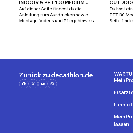
INDOOR & PPT 100 MEDIUM
OUTDOO
Auf dieser Seite findest du die
Du hast ei
INDOOR
Anleitung zum Ausdrucken sowie
PPT130 Med
Montage-Videos und Pflegehinweise.
Seite finde
Auf der Suche nach einem Ersatzteil?
die Gebra
Hier findest du alle Ersatzteile für die
Tisches. A
Reparatur deiner Tischtennisplatte.
Ersatzteil? 
Ersatzteile
Tischtennis
Hier findes
FAQ und ka
Support an
WARTU
Zurück zu decathlon.de
Mein Pr
Ersatzte
Fahrrad 
Mein Pr
lassen