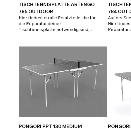
TISCHTENNISPLATTE ARTENGO
TISCHTE
785 OUTDOOR
784 OUT
Hier findest du alle Ersatzteile, die für
Auf der Su
die Reparatur deiner
Hier findest
Tischtennisplatte notwendig sind,
Reparatur 
sowie die Antworten zu den
Du benötigs
häufigsten FAQs und unser
Rubrik FAQ
Kontaktformular, falls du
Seite Supp
Unterstützung benötigst.
PONGORI PPT 130 MEDIUM
PONGORI 