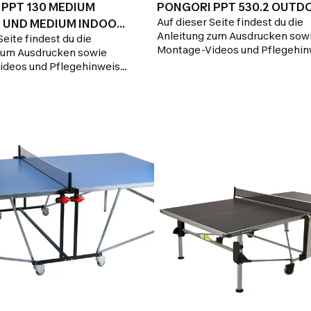
PPT 130 MEDIUM
PONGORI PPT 530.2 OUTD
Auf dieser Seite findest du die
2 UND MEDIUM INDOOR
Anleitung zum Ausdrucken sow
Seite findest du die
Montage-Videos und Pflegehin
zum Ausdrucken sowie
Auf der Suche nach einem Ersat
deos und Pflegehinweise.
Hier findest du alle Ersatzteile f
che nach einem Ersatzteil?
Reparatur deiner Tischtennispl
 du alle Ersatzteile für die
deiner Tischtennisplatte.