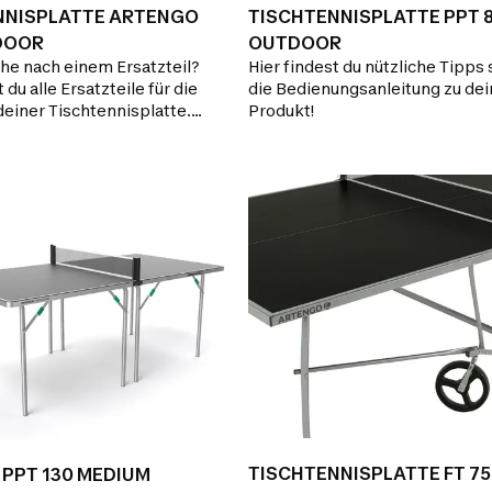
NNISPLATTE ARTENGO
TISCHTENNISPLATTE PPT 
DOOR
OUTDOOR
che nach einem Ersatzteil?
Hier findest du nützliche Tipps
 du alle Ersatzteile für die
die Bedienungsanleitung zu de
deiner Tischtennisplatte.
Produkt!
t Hilfe? Hier findest du die
 und kannst unten auf der
ort anfordern.
TISCHTENNISPLATTE FT 7
PPT 130 MEDIUM