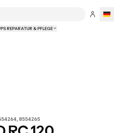
PPS REPARATUR & PFLEGE
8554264, 8554265
 RC 120