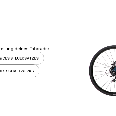
stellung deines Fahrrads:
G DES STEUERSATZES
 DES SCHALTWERKS