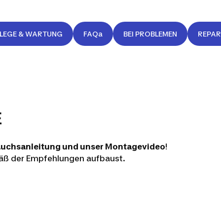
FLEGE & WARTUNG
FAQa
BEI PROBLEMEN
REPA
E
auchsanleitung und unser Montagevideo
!
mäß der Empfehlungen aufbaust.