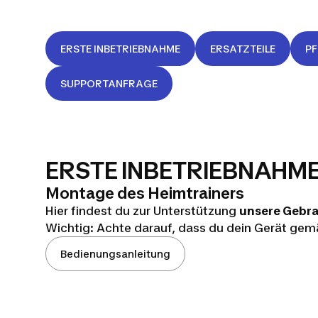
ERSTE INBETRIEBNAHME
ERSATZTEILE
P
SUPPORTANFRAGE
Domyos
ERSTE INBETRIEBNAHM
Domyos
Montage des Heimtrainers
Hier findest du zur Unterstützung
unsere Gebr
Wichtig: Achte darauf, dass du dein Gerät ge
Initial
Bedienungsanleitung
300