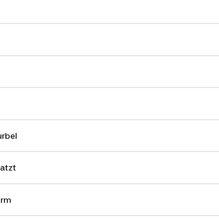
urbel
atzt
Arm