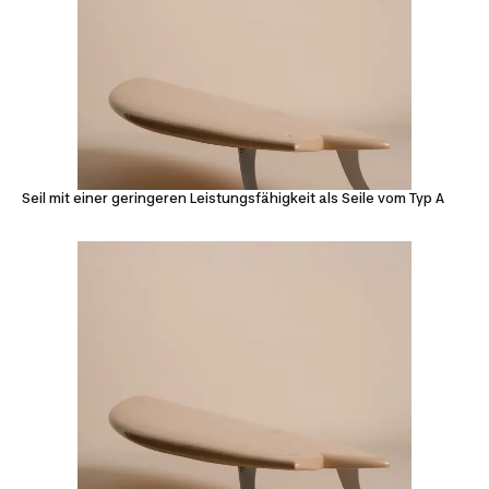
Seil mit einer geringeren Leistungsfähigkeit als Seile vom Typ A