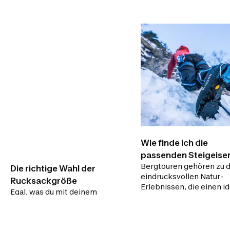
Wie finde ich die
passenden Steigeise
Bergtouren gehören zu 
Die richtige Wahl der
eindrucksvollen Natur-
Rucksackgröße
Erlebnissen, die einen i
Egal, was du mit deinem
Ausgleich zum stressige
Rucksack vorhast, die
Berufsalltag darstellen.
Kriterien für die Wahl der
Schnee- und Eisfelder 
richtigen Größe solltest du
bei solchen Touren zu e