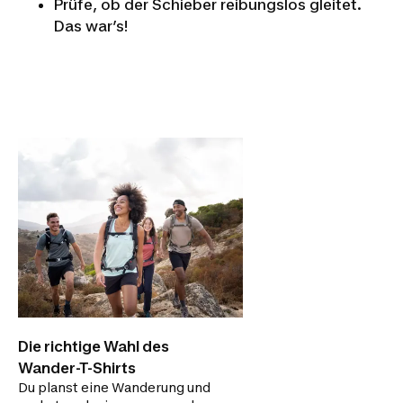
Prüfe, ob der Schieber reibungslos gleitet.
REPARATUR
Das war’s!
TUTORIAL
an Jacke
Die richtige Wahl des
Wander-T-Shirts
Du planst eine Wanderung und