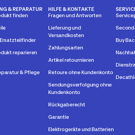
NG & REPARATUR
HILFE & KONTAKTE
SERVIC
odukt finden
Fragen und Antworten
Service
ile
Lieferung und
Second
Versandkosten
Ersatzteilfinder
Buy Bac
Zahlungsarten
odukt reparieren
Nachhal
Artikel retournieren
Dienstr
eparatur & Pflege
Retoure ohne Kundenkonto
Decathl
Sendungsverfolgung ohne
Kundenkonto
Rückgaberecht
Garantie
Elektrogeräte und Batterien