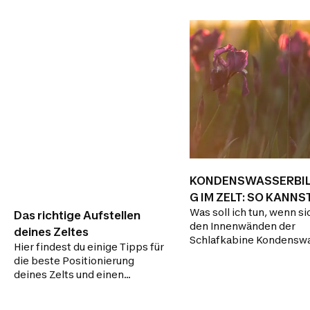
KONDENSWASSERBI
G IM ZELT: SO KANNS
Was soll ich tun, wenn si
SIE VERMEIDEN!
Das richtige Aufstellen
den Innenwänden der
deines Zeltes
Schlafkabine Kondensw
Hier findest du einige Tipps für
gebildet hat? Ist das Zel
die beste Positionierung
wasserdicht? Dieser Bei
deines Zelts und einen
verrät es dir!
erfolgreichen Aufbau!