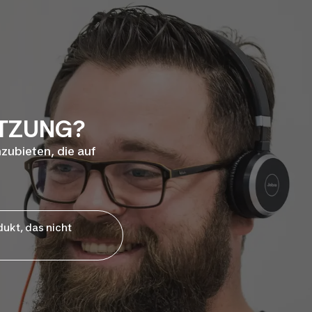
ÜTZUNG?
nzubieten, die auf
dukt, das nicht