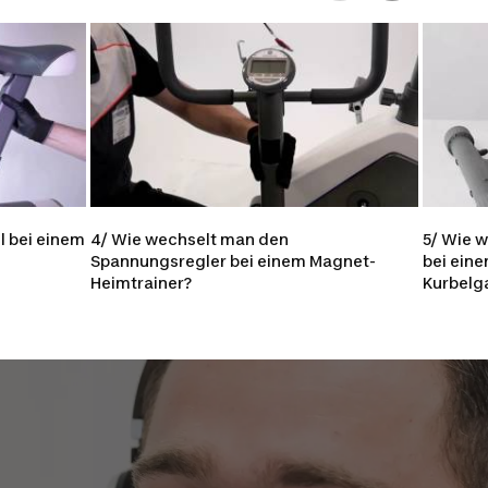
l bei einem
4/ Wie wechselt man den
5/ Wie 
Spannungsregler bei einem Magnet-
bei ein
Heimtrainer?
Kurbelga