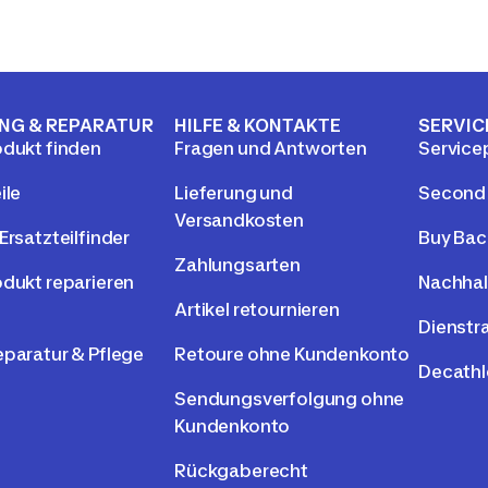
NG & REPARATUR
HILFE & KONTAKTE
SERVIC
odukt finden
Fragen und Antworten
Service
ile
Lieferung und
Second
Versandkosten
Ersatzteilfinder
Buy Bac
Zahlungsarten
odukt reparieren
Nachhal
Artikel retournieren
Dienstr
eparatur & Pflege
Retoure ohne Kundenkonto
Decathl
Sendungsverfolgung ohne
Kundenkonto
Rückgaberecht