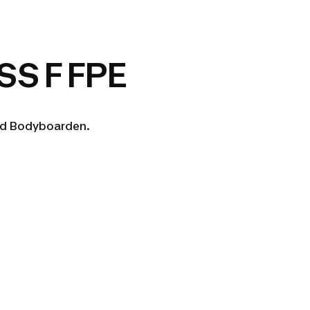
S F FPE
nd Bodyboarden.