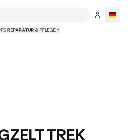
PPS REPARATUR & PFLEGE
GZELT TREK