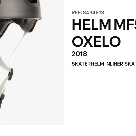
REF: 8494818
HELM M
OXELO
2018
SKATERHELM INLINER SK