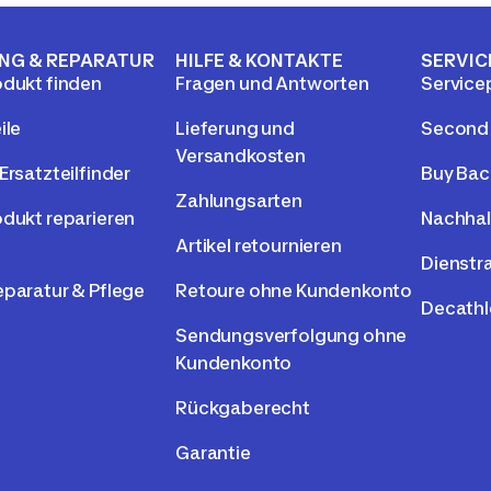
NG & REPARATUR
HILFE & KONTAKTE
SERVIC
odukt finden
Fragen und Antworten
Service
ile
Lieferung und
Second
Versandkosten
Ersatzteilfinder
Buy Bac
Zahlungsarten
odukt reparieren
Nachhal
Artikel retournieren
Dienstr
eparatur & Pflege
Retoure ohne Kundenkonto
Decathl
Sendungsverfolgung ohne
Kundenkonto
Rückgaberecht
Garantie