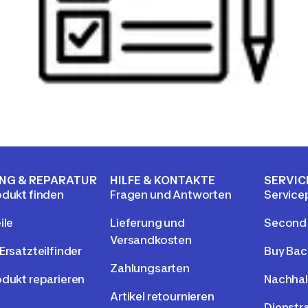
NG & REPARATUR
HILFE & KONTAKTE
SERVIC
odukt finden
Fragen und Antworten
Service
ile
Lieferung und
Second
Versandkosten
Ersatzteilfinder
Buy Bac
Zahlungsarten
odukt reparieren
Nachhal
Artikel retournieren
Dienstr