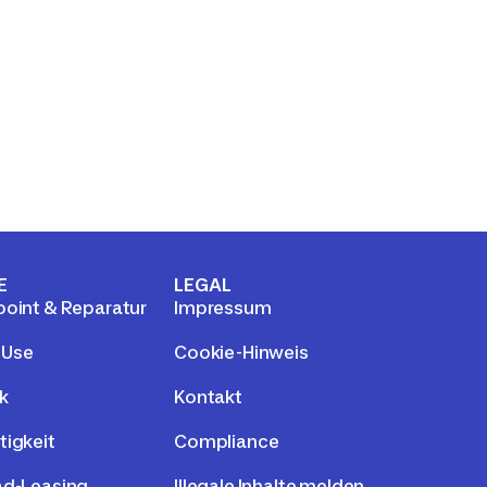
E
LEGAL
point & Reparatur
Impressum
 Use
Cookie-Hinweis
k
Kontakt
tigkeit
Compliance
ad-Leasing
Illegale Inhalte melden