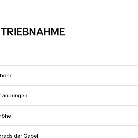
ETRIEBNAHME
rhöhe
 anbringen
lhöhe
grads der Gabel