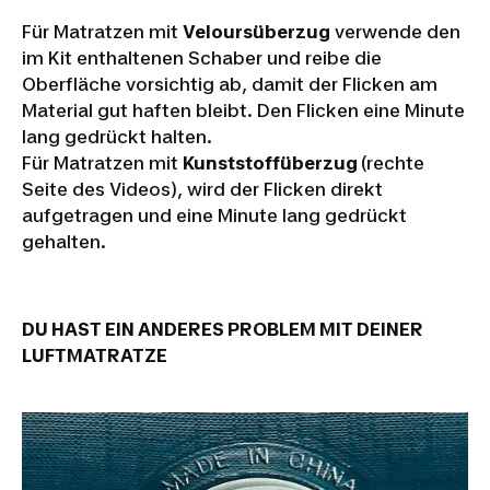
Für Matratzen mit
Veloursüberzug
verwende den
NATURE
im Kit enthaltenen Schaber und reibe die
Oberfläche vorsichtig ab, damit der Flicken am
HIKING -
Material gut haften bleibt. Den Flicken eine Minute
HOW TO
lang gedrückt halten.
REPAIR
Für Matratzen mit
Kunststoffüberzug
(rechte
Seite des Videos), wird der Flicken direkt
YOUR
aufgetragen und eine Minute lang gedrückt
MATTRESS
gehalten.
?
DU HAST EIN ANDERES PROBLEM MIT DEINER
LUFTMATRATZE