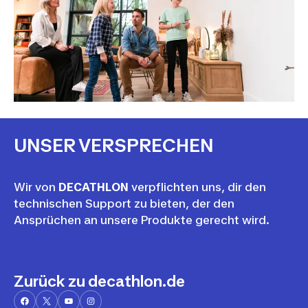
UNSER VERSPRECHEN
Wir von
DECATHLON
verpflichten uns, dir den
technischen Support zu bieten, der den
Ansprüchen an unsere Produkte gerecht wird.
Zurück zu decathlon.de