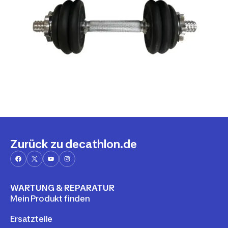
Zurück zu decathlon.de
WARTUNG & REPARATUR
Mein Produkt finden
Ersatzteile