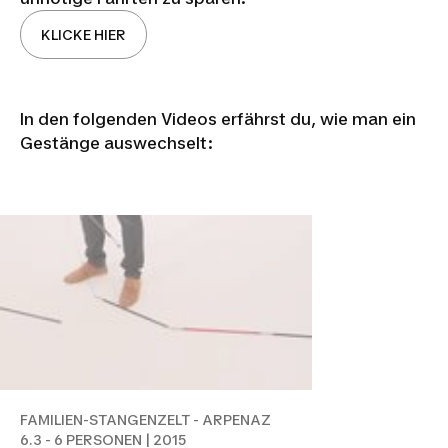
KLICKE HIER
In den folgenden Videos erfährst du, wie man ein
FAMILIEN-STANGENZELT -
Gestänge auswechselt:
ARPENAZ 6.3 - 6 PERSONEN |
2015
FAMILIEN-STANGENZELT - ARPENAZ
6.3 - 6 PERSONEN | 2015