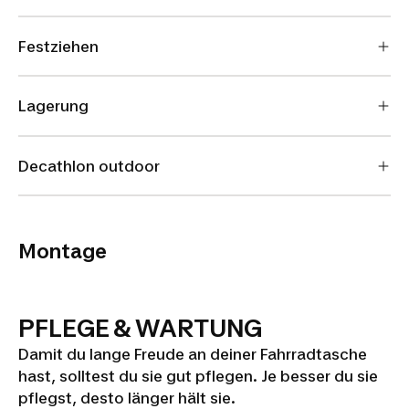
Festziehen
HOW
Lagerung
TO
SETUP
Decathlon outdoor
YOUR
TOP
TUBE
Montage
BAG ?
PFLEGE & WARTUNG
Damit du lange Freude an deiner Fahrradtasche
hast, solltest du sie gut pflegen. Je besser du sie
pflegst, desto länger hält sie.