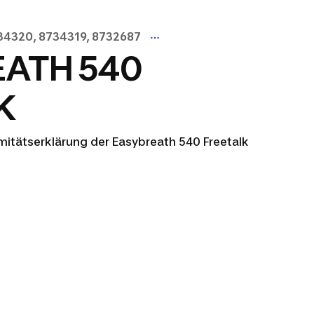
734320, 8734319, 8732687
ATH 540
K
rmitätserklärung der Easybreath 540 Freetalk