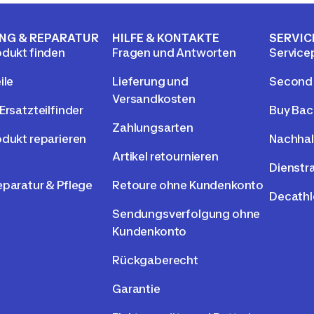
NG & REPARATUR
HILFE & KONTAKTE
SERVIC
odukt finden
Fragen und Antworten
Service
ile
Lieferung und
Second
Versandkosten
Ersatzteilfinder
Buy Bac
Zahlungsarten
odukt reparieren
Nachhal
Artikel retournieren
Dienstr
eparatur & Pflege
Retoure ohne Kundenkonto
Decathl
Sendungsverfolgung ohne
Kundenkonto
Rückgaberecht
Garantie