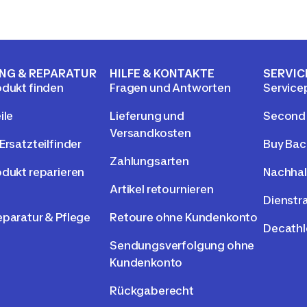
NG & REPARATUR
HILFE & KONTAKTE
SERVIC
odukt finden
Fragen und Antworten
Service
ile
Lieferung und
Second
Versandkosten
Ersatzteilfinder
Buy Bac
Zahlungsarten
odukt reparieren
Nachhal
Artikel retournieren
Dienstr
eparatur & Pflege
Retoure ohne Kundenkonto
Decathl
Sendungsverfolgung ohne
Kundenkonto
Rückgaberecht