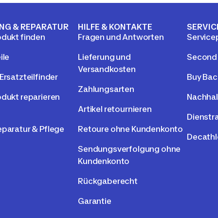
NG & REPARATUR
HILFE & KONTAKTE
SERVIC
odukt finden
Fragen und Antworten
Service
ile
Lieferung und
Second
Versandkosten
Ersatzteilfinder
Buy Bac
Zahlungsarten
odukt reparieren
Nachhal
Artikel retournieren
Dienstr
eparatur & Pflege
Retoure ohne Kundenkonto
Decathl
Sendungsverfolgung ohne
Kundenkonto
Rückgaberecht
Garantie