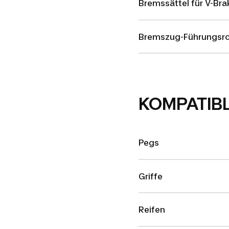
Bremssättel für V-Bra
Bremszug-Führungsro
KOMPATIB
Pegs
Griffe
Reifen