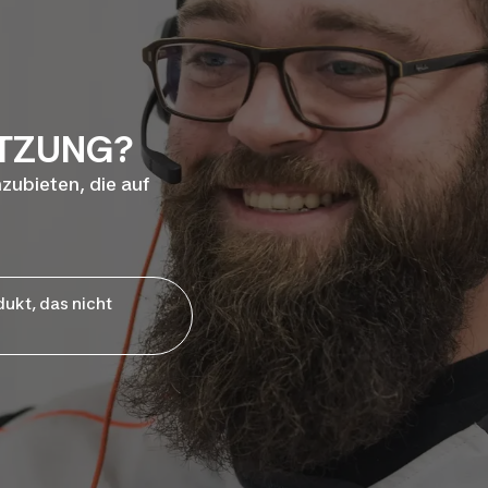
ÜTZUNG?
nzubieten, die auf
dukt, das nicht