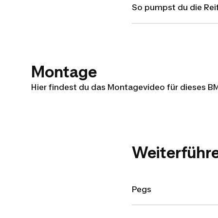
So pumpst du die Rei
500
20"
WIPE -
Montage
Hier findest du das Montagevideo für dieses B
INTER
Weiterführ
Pegs