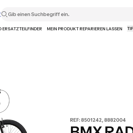
t
TI
 ERSATZTEILFINDER
MEIN PRODUKT REPARIEREN LASSEN
REF: 8501242, 8882004
BMX RAD