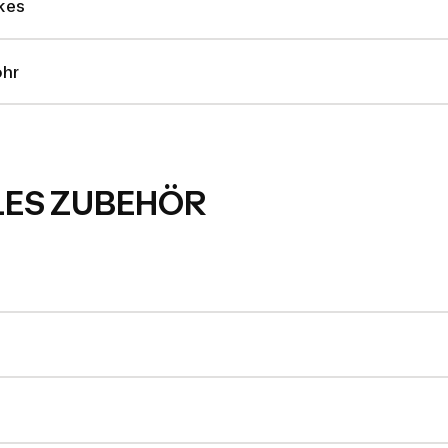
kes
hr
LES ZUBEHÖR