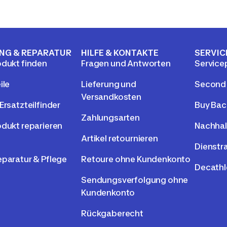
NG & REPARATUR
HILFE & KONTAKTE
SERVIC
odukt finden
Fragen und Antworten
Service
ile
Lieferung und
Second
Versandkosten
Ersatzteilfinder
Buy Bac
Zahlungsarten
odukt reparieren
Nachhal
Artikel retournieren
Dienstr
eparatur & Pflege
Retoure ohne Kundenkonto
Decathl
Sendungsverfolgung ohne
Kundenkonto
Rückgaberecht