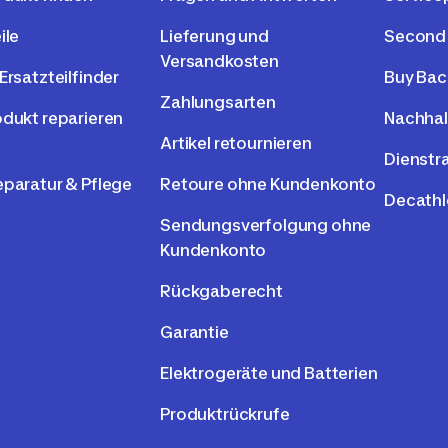
ile
Lieferung und
Second
Versandkosten
Ersatzteilfinder
Buy Bac
Zahlungsarten
odukt reparieren
Nachhal
Artikel retournieren
Dienstr
eparatur & Pflege
Retoure ohne Kundenkonto
Decathl
Sendungsverfolgung ohne
Kundenkonto
Rückgaberecht
Garantie
Elektrogeräte und Batterien
Produktrückrufe