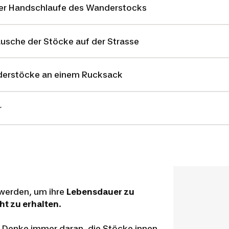
 der Handschlaufe des Wanderstocks
äusche der Stöcke auf der Strasse
derstöcke an einem Rucksack
r
 werden, um ihre
Lebensdauer zu
ht zu erhalten
.
k! Denke immer daran, die Stöcke innen